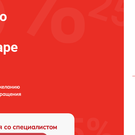
о
аре
 желанию
бращения
я со специалистом