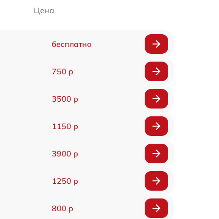
Цена
бесплатно
750 р
3500 р
1150 р
3900 р
1250 р
800 р