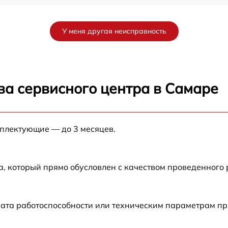
от 60 мин
У меня другая неисправность
от 60 мин
от 60 мин
ва сервисного центра в Самаре
от 60 мин
мплектующие — до 3 месяцев.
от 60 мин
ра
от 60 мин
а, который прямо обусловлен с качеством проведенного
0
от 60 мин
ата работоспособности или техническим параметрам пр
от 60 мин