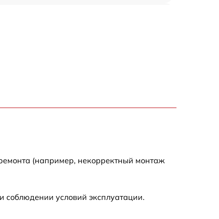
820 р
2400 р
800 р
2500 р
1100 р
1000 р
 ремонта (например, некорректный монтаж
1050 р
и соблюдении условий эксплуатации.
750 р