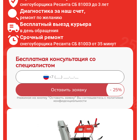
снегоуборщика Ресанта СБ 8100Э до 3 лет
Диагностика за наш счет,
ремонт по желанию
Бесплатный выезд курьера
в день обращения
Срочный ремонт
снегоуборщика Ресанта СБ 8100Э от 35 минут
Бесплатная консультация со
специалистом
Оставить заявку
Нажимая на кнопку "Оставить заявку" Вы соглашаетесь c
политикой
конфиденциальности