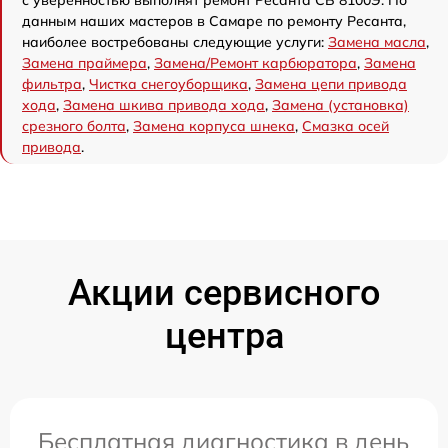
данным наших мастеров в Самаре по ремонту Ресанта,
наиболее востребованы следующие услуги:
Замена масла
,
Замена праймера
,
Замена/Pемонт карбюратора
,
Замена
фильтра
,
Чистка снегоуборщика
,
Замена цепи привода
хода
,
Замена шкива привода хода
,
Замена (установка)
срезного болта
,
Замена корпуса шнека
,
Смазка осей
привода
.
Акции сервисного
центра
Бесплатная диагностика в день