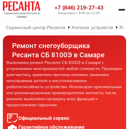
+7 (846) 219-27-43
Ежедневно с 9:00 до 21:00
Сервисный центр Ресанта
в
Самаре
Сервисный центр Ресанта
Каталог устройств
Рем
Ремонт снегоуборщика
Ресанта СБ 8100Э в Самаре
Выполняем ремонт Ресанта СБ 8100Э в Самаре с
устранением неисправностей любой сложности. Проводим
диагностику, выявляем причины поломки, заменяем
неисправные детали и восстанавливаем
работоспособность устройства. Используем оригинальные
или рекомендованные производителем запчасти, после
ремонта выполняем проверку всех функций и
предоставляем гарантию.
Официальный сервис
Гарантийное обслуживание