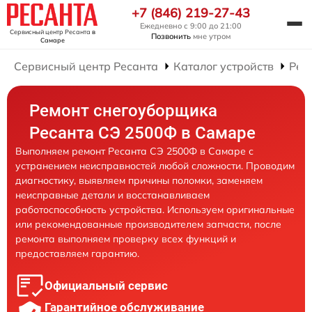
+7 (846) 219-27-43
Ежедневно с 9:00 до 21:00
Сервисный центр Ресанта
в
Позвонить
мне утром
Самаре
Сервисный центр Ресанта
Каталог устройств
Рем
Ремонт снегоуборщика
Ресанта СЭ 2500Ф в Самаре
Выполняем ремонт Ресанта СЭ 2500Ф в Самаре с
устранением неисправностей любой сложности. Проводим
диагностику, выявляем причины поломки, заменяем
неисправные детали и восстанавливаем
работоспособность устройства. Используем оригинальные
или рекомендованные производителем запчасти, после
ремонта выполняем проверку всех функций и
предоставляем гарантию.
Официальный сервис
Гарантийное обслуживание